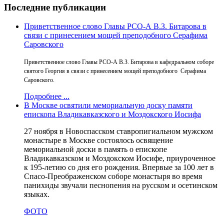
Последние публикации
Приветственное слово Главы РСО-А В.З. Битарова в
связи с принесением мощей преподобного Серафима
Саровского
Приветственное слово Главы РСО-А В.З. Битарова в кафедральном соборе
святого Георгия в связи с принесением мощей преподобного Серафима
Саровского.
Подробнее ...
В Москве освятили мемориальную доску памяти
епископа Владикавказского и Моздокского Иосифа
27 ноября в Новоспасском ставропигиальном мужском
монастыре в Москве состоялось освящение
мемориальной доски в память о епископе
Владикавказском и Моздокском Иосифе, приуроченное
к 195-летию со дня его рождения. Впервые за 100 лет в
Спасо-Преображенском соборе монастыря во время
панихиды звучали песнопения на русском и осетинском
языках.
ФОТО