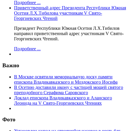
Подробнее ...
Приветственный адрес Президента Республики Южная
Осетия Л.Х.Тибилова участникам V Свято-
Георгиевских Чтений
Президент Республики Южная Осетия Л.Х.Тибилов
направил приветственный адрес участникам V Свято-
Георгиевских Чтений.
Подробнее ...
Важно
В Москве освятили мемориальную доску памяти
епископа Владикавказского и Моздокского Иосифа
В Осетию доставили икону с частицей мощей святого
преподобного Серафима Саровского
Доклад епископа Владикавказского и Аланского
Леонида на V Свято-Георгиевских Чтениях
Фото
Установлен купол на строящейся часовне в честь блг.