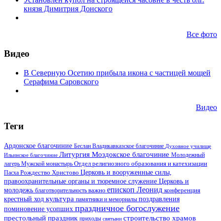
князя Димитрия Донского
Все фото
Видео
В Северную Осетию прибыла икона с частицей мощей
Серафима Саровского
Видео
Теги
Ардонское благочиние
Беслан
Владикавказское благочиние
Духовное училище
Литургия
Моздокское благочиние
Ильинское благочиние
Молодежный
Отдел религиозного образования и катехизации
лагерь
Мужской монастырь
Церковь и вооруженные силы,
Пасха
Рождество Христово
правоохранительные органы и тюремное служение
Церковь и
епископ Леонид
молодежь
важно
благотворительность
конференция
культура
поздравления
крестный ход
памятники и мемориалы
праздничное богослужение
поминовение усопших
престольный праздник
строительство храмов
приходы
святыни