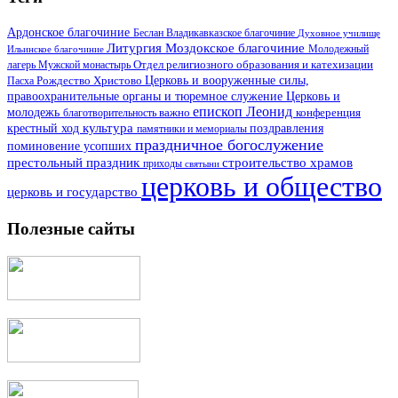
Ардонское благочиние
Беслан
Владикавказское благочиние
Духовное училище
Литургия
Моздокское благочиние
Ильинское благочиние
Молодежный
Отдел религиозного образования и катехизации
лагерь
Мужской монастырь
Церковь и вооруженные силы,
Пасха
Рождество Христово
правоохранительные органы и тюремное служение
Церковь и
епископ Леонид
молодежь
важно
благотворительность
конференция
культура
поздравления
крестный ход
памятники и мемориалы
праздничное богослужение
поминовение усопших
престольный праздник
строительство храмов
приходы
святыни
церковь и общество
церковь и государство
Полезные сайты