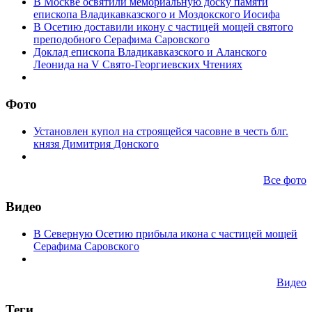
В Москве освятили мемориальную доску памяти
епископа Владикавказского и Моздокского Иосифа
В Осетию доставили икону с частицей мощей святого
преподобного Серафима Саровского
Доклад епископа Владикавказского и Аланского
Леонида на V Свято-Георгиевских Чтениях
Фото
Установлен купол на строящейся часовне в честь блг.
князя Димитрия Донского
Все фото
Видео
В Северную Осетию прибыла икона с частицей мощей
Серафима Саровского
Видео
Теги