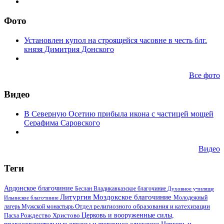
Фото
Установлен купол на строящейся часовне в честь блг.
князя Димитрия Донского
Все фото
Видео
В Северную Осетию прибыла икона с частицей мощей
Серафима Саровского
Видео
Теги
Ардонское благочиние
Беслан
Владикавказское благочиние
Духовное училище
Литургия
Моздокское благочиние
Ильинское благочиние
Молодежный
Отдел религиозного образования и катехизации
лагерь
Мужской монастырь
Церковь и вооруженные силы,
Пасха
Рождество Христово