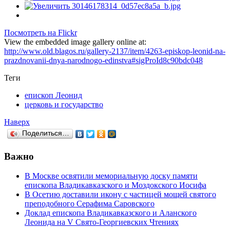
Посмотреть на Flickr
View the embedded image gallery online at:
http://www.old.blagos.ru/gallery-2137/item/4263-episkop-leonid-na-
prazdnovanii-dnya-narodnogo-edinstva#sigProId8c90bdc048
Теги
епископ Леонид
церковь и государство
Наверх
Поделиться…
Важно
В Москве освятили мемориальную доску памяти
епископа Владикавказского и Моздокского Иосифа
В Осетию доставили икону с частицей мощей святого
преподобного Серафима Саровского
Доклад епископа Владикавказского и Аланского
Леонида на V Свято-Георгиевских Чтениях