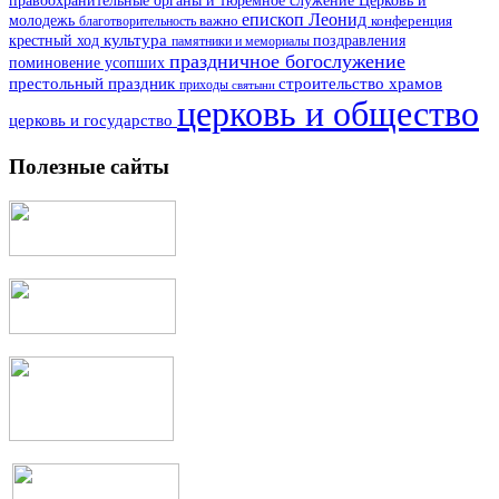
правоохранительные органы и тюремное служение
Церковь и
епископ Леонид
молодежь
важно
благотворительность
конференция
культура
поздравления
крестный ход
памятники и мемориалы
праздничное богослужение
поминовение усопших
престольный праздник
строительство храмов
приходы
святыни
церковь и общество
церковь и государство
Полезные сайты