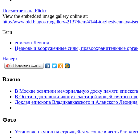
Посмотреть на Flickr
View the embedded image gallery online at:
http://www.old.blagos.ru/gallery-2137/item/4144-torzhestvennaya-
Теги
епископ Леонид
Церковь и вооруженные силы, правоохранительные орга
Наверх
Поделиться…
Важно
В Москве освятили мемориальную доску памяти епископ
В Осетию доставили икону с частицей мощей святого пр
Доклад епископа Владикавказского и Аланского Леонида
Фото
Установлен купол на строящейся часовне в честь блг. кн