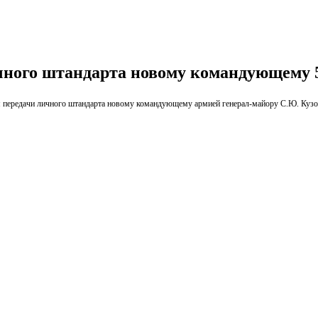
чного штандарта новому командующему 
я передачи личного штандарта новому командующему армией генерал-майору С.Ю. Куз