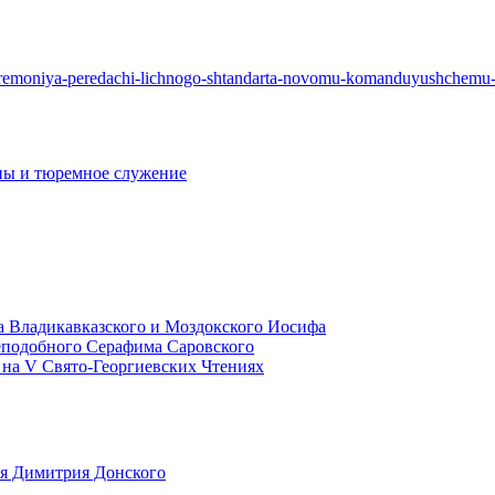
tseremoniya-peredachi-lichnogo-shtandarta-novomu-komanduyushchemu
ны и тюремное служение
а Владикавказского и Моздокского Иосифа
еподобного Серафима Саровского
 на V Свято-Георгиевских Чтениях
язя Димитрия Донского