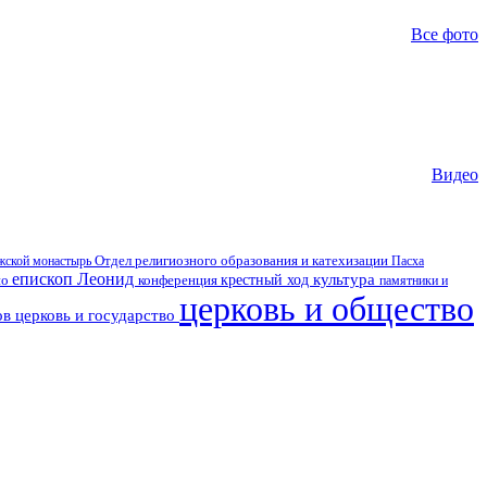
Все фото
Видео
Отдел религиозного образования и катехизации
Пасха
ской монастырь
епископ Леонид
культура
но
крестный ход
конференция
памятники и
церковь и общество
ов
церковь и государство