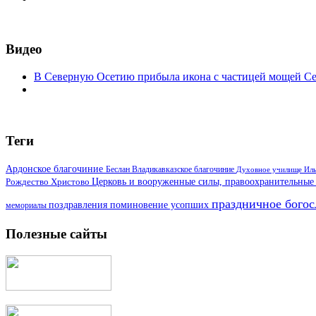
Видео
В Северную Осетию прибыла икона с частицей мощей С
Теги
Ардонское благочиние
Беслан
Владикавказское благочиние
Духовное училище
Иль
Церковь и вооруженные силы, правоохранительные
Рождество Христово
праздничное бого
поздравления
поминовение усопших
мемориалы
Полезные сайты