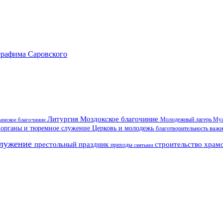
ерафима Саровского
Литургия
Моздокское благочиние
инское благочиние
Молодежный лагерь
Муж
 органы и тюремное служение
Церковь и молодежь
важ
благотворительность
служение
престольный праздник
строительство храм
приходы
святыни