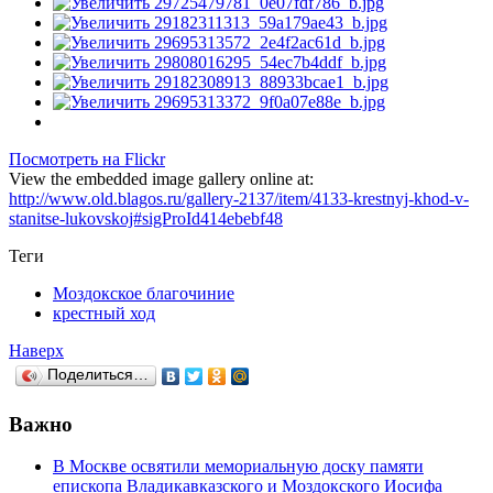
Посмотреть на Flickr
View the embedded image gallery online at:
http://www.old.blagos.ru/gallery-2137/item/4133-krestnyj-khod-v-
stanitse-lukovskoj#sigProId414ebebf48
Теги
Моздокское благочиние
крестный ход
Наверх
Поделиться…
Важно
В Москве освятили мемориальную доску памяти
епископа Владикавказского и Моздокского Иосифа