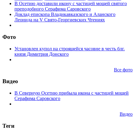
В Осетию доставили икону с частицей мощей святого
преподобного Серафима Саровского
Доклад епископа Владикавказского и Аланского
Леонида на V Свято-Георгиевских Чтениях
Фото
Установлен купол на строящейся часовне в честь блг.
князя Димитрия Донского
Все фото
Видео
В Северную Осетию прибыла икона с частицей мощей
Серафима Саровского
Видео
Теги