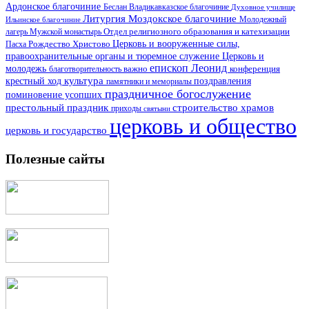
Ардонское благочиние
Беслан
Владикавказское благочиние
Духовное училище
Литургия
Моздокское благочиние
Ильинское благочиние
Молодежный
Отдел религиозного образования и катехизации
лагерь
Мужской монастырь
Церковь и вооруженные силы,
Пасха
Рождество Христово
правоохранительные органы и тюремное служение
Церковь и
епископ Леонид
молодежь
важно
благотворительность
конференция
культура
поздравления
крестный ход
памятники и мемориалы
праздничное богослужение
поминовение усопших
престольный праздник
строительство храмов
приходы
святыни
церковь и общество
церковь и государство
Полезные сайты