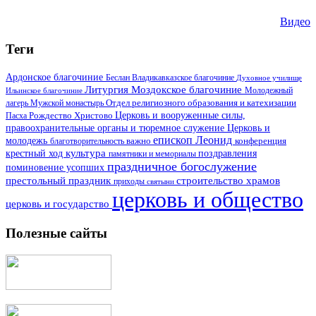
Видео
Теги
Ардонское благочиние
Беслан
Владикавказское благочиние
Духовное училище
Литургия
Моздокское благочиние
Ильинское благочиние
Молодежный
Отдел религиозного образования и катехизации
лагерь
Мужской монастырь
Церковь и вооруженные силы,
Пасха
Рождество Христово
правоохранительные органы и тюремное служение
Церковь и
епископ Леонид
молодежь
важно
благотворительность
конференция
культура
поздравления
крестный ход
памятники и мемориалы
праздничное богослужение
поминовение усопших
престольный праздник
строительство храмов
приходы
святыни
церковь и общество
церковь и государство
Полезные сайты