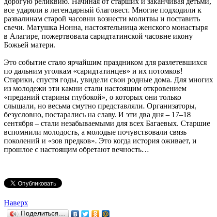
дорогую реликвию. Начиная от старших и заканчивая детьми,
все ударяли в легендарный благовест. Многие подходили к
развалинам старой часовни вознести молитвы и поставить
свечи. Матушка Нонна, настоятельница женского монастыря
в Алагире, пожертвовала саридтатинской часовне икону
Божьей матери.
Это событие стало ярчайшим праздником для разлетевшихся
по дальним уголкам «саридтатинцев» и их потомков!
Старики, спустя годы, увидели свои родные дома. Для многих
из молодежи эти камни стали настоящим откровением
«преданий старины глубокой», о которых они только
слышали, но весьма смутно представляли. Организаторы,
безусловно, постарались на славу. И эти два дня – 17–18
сентября – стали незабываемыми для всех Багаевых. Старшие
вспомнили молодость, а молодые почувствовали связь
поколений и «зов предков». Это когда история оживает, и
прошлое с настоящим обретают вечность…
Наверх
Поделиться…