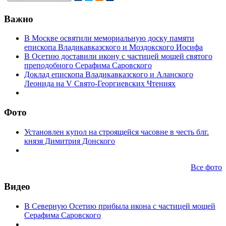
Важно
В Москве освятили мемориальную доску памяти
епископа Владикавказского и Моздокского Иосифа
В Осетию доставили икону с частицей мощей святого
преподобного Серафима Саровского
Доклад епископа Владикавказского и Аланского
Леонида на V Свято-Георгиевских Чтениях
Фото
Установлен купол на строящейся часовне в честь блг.
князя Димитрия Донского
Все фото
Видео
В Северную Осетию прибыла икона с частицей мощей
Серафима Саровского