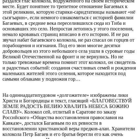
раздался глас колокола, водруженного на своем историческом
месте. Будет понятнее то трепетное отношение Багаевых к
этой реликвии, которую старики-саридтатинцы называют «нё
сызгъарин», если немного ознакомиться с историей фамилии
Багаевых, в средние века переселившихся сюда из Тиба и
основавших это село. Непростая летопись у этого поселения,
немало кровавых страниц вписано в его историю. И не раз
звучал набат багаевского колокола, не раз спасал он горцев от
порабощения и изгнания. Под его звон многие десятки
добровольцев из этого небольшого села ушли в суровые годы
Великой Отечественной на фронт и не вернулись. Но не
только тревожные времена помнит этот колокол, он свидетель
и радостных событий: создания счастливых семей и рождения
маленьких жителей этого селения, которое находится под
самыми облаками у подножия гор…
На одиннадцатипудовом «долгожителе» изображены лики
Христа и Богородицы и текст, гласящий «БЛАГОВЕСТВУЙ
ЗЕМЛЕ РАДОСТЬ ВЕЛИЮ ХВАЛИТЬ НЕБЕСА БОЖИЮ
СЛАВУ». Колокол сей, отлитый в Саратове по заказу
Российского «Общества восстановления православия на
Кавказе», достался Багаевым по их ревности в
восстановлении христианской веры предков-алан. Хранители
колокола Петр Багаев и его братья берегли его как очень