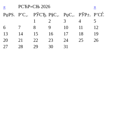
РСЋР»СЊ 2026
«
»
РџРЅ.
Р’С‚.
РЎСЂ.
Р§С‚.
РџС‚.
РЎР±.
Р’СЃ.
1
2
3
4
5
6
7
8
9
10
11
12
13
14
15
16
17
18
19
20
21
22
23
24
25
26
27
28
29
30
31